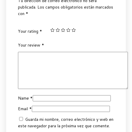
Tu dirección de correo electrónico no será
publicada.
Los campos obligatorios están marcados
con
*
Your rating
*
Your review
*
Name
*
Email
*
Guarda mi nombre, correo electrónico y web en
este navegador para la próxima vez que comente.