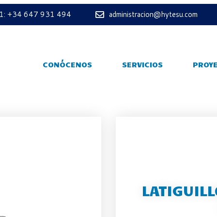
 1: +34 647 931 494
administracion@hytesu.com
CONÓCENOS
SERVICIOS
PROY
LATIGUILL