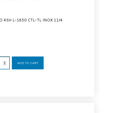
O 4SH L-1650 CTL-TL INOX 11/4
475,00
€
ADD TO CART