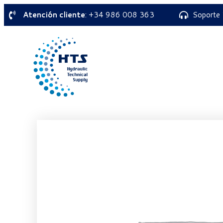
Atención cliente
: +34 986 008 363
Soporte