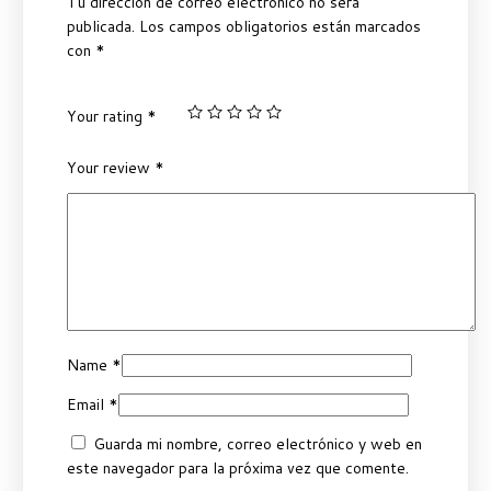
Tu dirección de correo electrónico no será
publicada.
Los campos obligatorios están marcados
con
*
Your rating
*
Your review
*
Name
*
Email
*
Guarda mi nombre, correo electrónico y web en
este navegador para la próxima vez que comente.