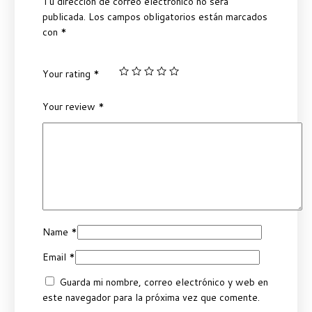
Tu dirección de correo electrónico no será
publicada.
Los campos obligatorios están marcados
con
*
Your rating
*
Your review
*
Name
*
Email
*
Guarda mi nombre, correo electrónico y web en
este navegador para la próxima vez que comente.