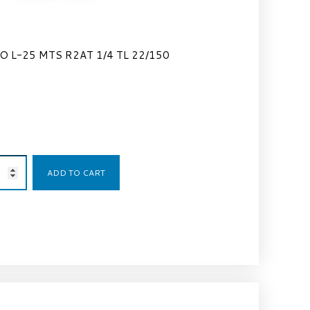
O L-25 MTS R2AT 1/4 TL 22/150
128,00
€
ADD TO CART