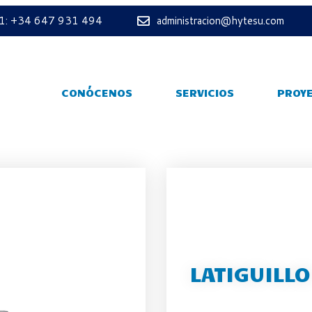
 1: +34 647 931 494
administracion@hytesu.com
CONÓCENOS
SERVICIOS
PROY
LATIGUILLO