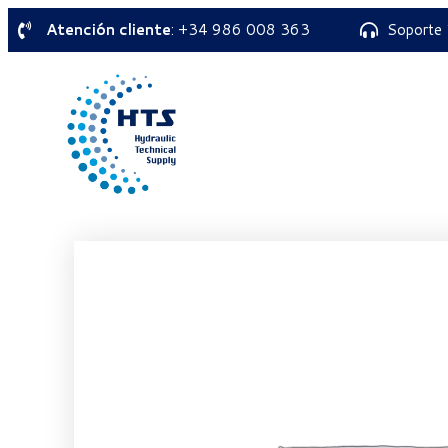
Atención cliente
: +34 986 008 363
Soporte