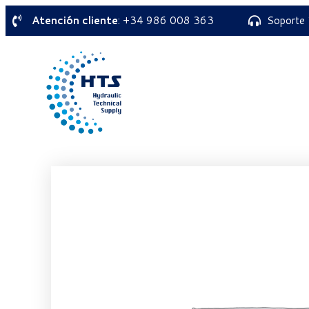
Atención cliente
: +34 986 008 363
Soporte