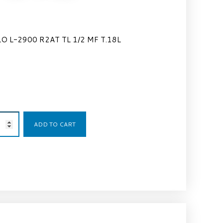
O L-2900 R2AT TL 1/2 MF T.18L
45,73
€
ADD TO CART