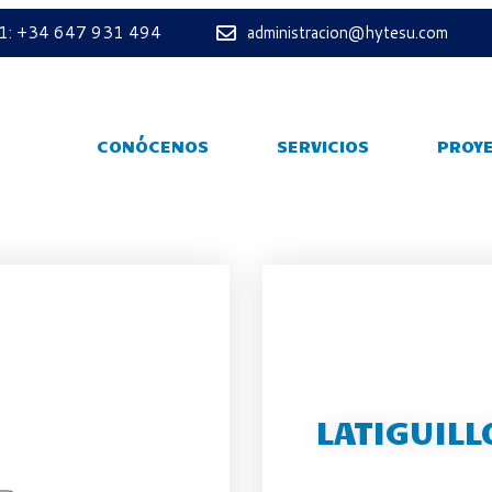
 1: +34 647 931 494
administracion@hytesu.com
CONÓCENOS
SERVICIOS
PROY
LATIGUILL