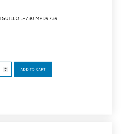
IGUILLO L-730 MPD9739
61,00
€
ADD TO CART