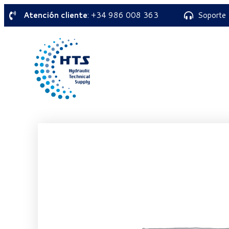
Atención cliente
: +34 986 008 363
Soporte