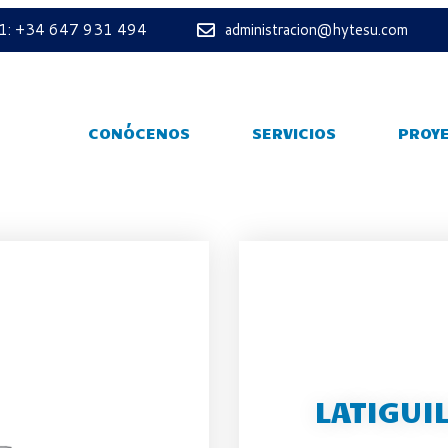
 1: +34 647 931 494
administracion@hytesu.com
CONÓCENOS
SERVICIOS
PROY
LATIGUI