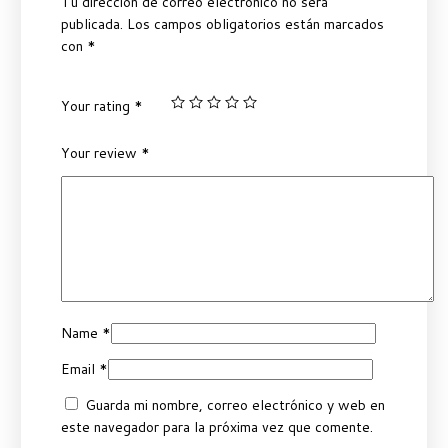
Tu dirección de correo electrónico no será
publicada.
Los campos obligatorios están marcados
con
*
Your rating
*
Your review
*
Name
*
Email
*
Guarda mi nombre, correo electrónico y web en
este navegador para la próxima vez que comente.