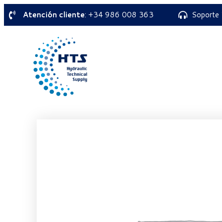
Atención cliente
: +34 986 008 363
Soporte