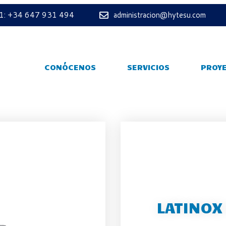
 1: +34 647 931 494
administracion@hytesu.com
CONÓCENOS
SERVICIOS
PROY
LATINOX 