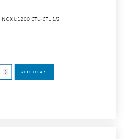
INOX L:1200 CTL-CTL 1/2
34,00
€
ADD TO CART