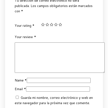
Tu dirección de correo electrónico no será
publicada.
Los campos obligatorios están marcados
con
*
Your rating
*
Your review
*
Name
*
Email
*
Guarda mi nombre, correo electrónico y web en
este navegador para la próxima vez que comente.