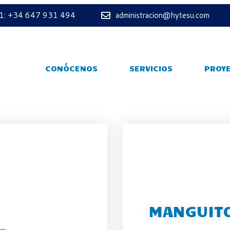
 1: +34 647 931 494
administracion@hytesu.com
CONÓCENOS
SERVICIOS
PROY
MANGUITO