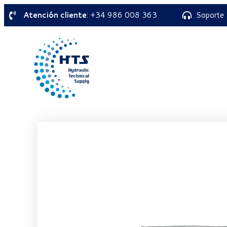
Atención cliente
: +34 986 008 363
Soporte