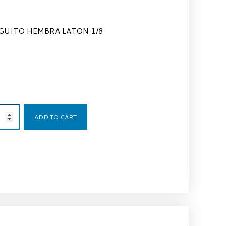
UITO HEMBRA LATON 1/8
0,75
€
ADD TO CART