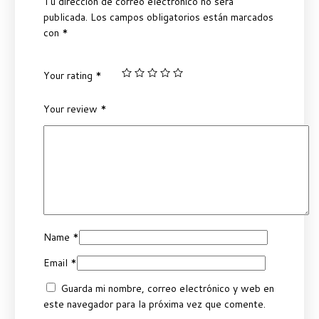
Tu dirección de correo electrónico no será
publicada.
Los campos obligatorios están marcados
con
*
Your rating
*
Your review
*
Name
*
Email
*
Guarda mi nombre, correo electrónico y web en
este navegador para la próxima vez que comente.