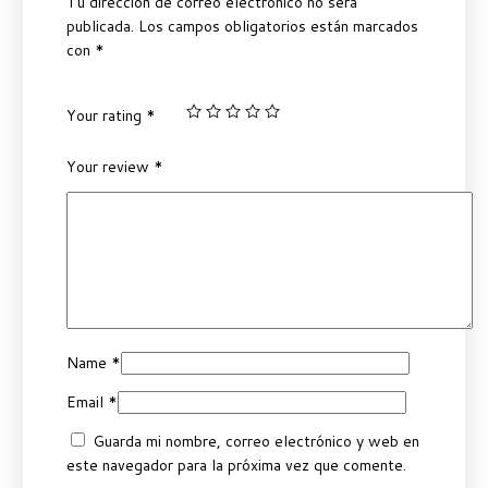
Tu dirección de correo electrónico no será
publicada.
Los campos obligatorios están marcados
con
*
Your rating
*
Your review
*
Name
*
Email
*
Guarda mi nombre, correo electrónico y web en
este navegador para la próxima vez que comente.