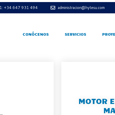
 1: +34 647 931 494
administracion@hytesu.com
CONÓCENOS
SERVICIOS
PROY
MOTOR E
MA