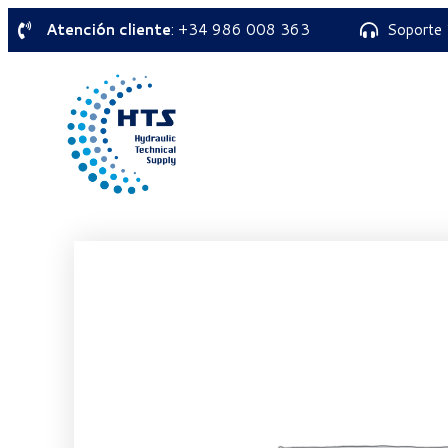
Atención cliente
: +34 986 008 363
Soporte