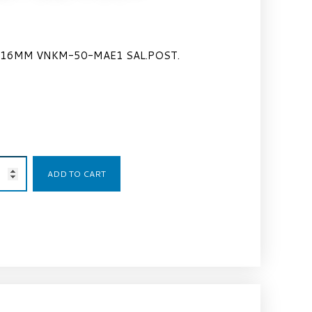
 16MM VNKM-50-MAE1 SAL.POST.
280,00
€
ADD TO CART