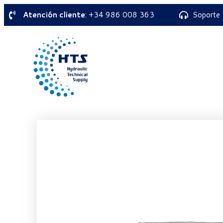
Atención cliente
: +34 986 008 363
Soporte