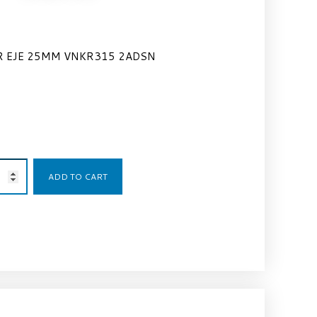
 EJE 25MM VNKR315 2ADSN
148,43
€
ADD TO CART