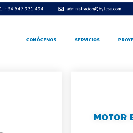
 1: +34 647 931 494
administracion@hytesu.com
CONÓCENOS
SERVICIOS
PROY
MOTOR 