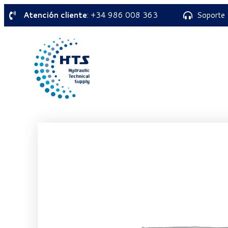
Atención cliente
: +34 986 008 363
Soporte