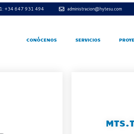
 1: +34 647 931 494
administracion@hytesu.com
CONÓCENOS
SERVICIOS
PROY
MTS.T