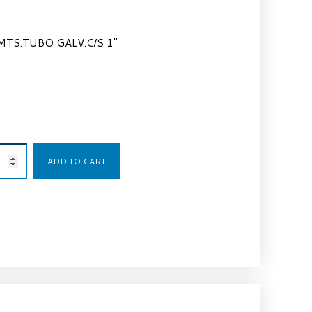
MTS.TUBO GALV.C/S 1″
4,83
€
ADD TO CART