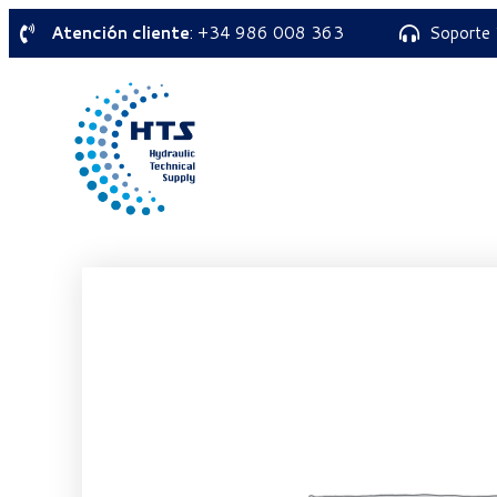
Atención cliente
: +34 986 008 363
Soporte