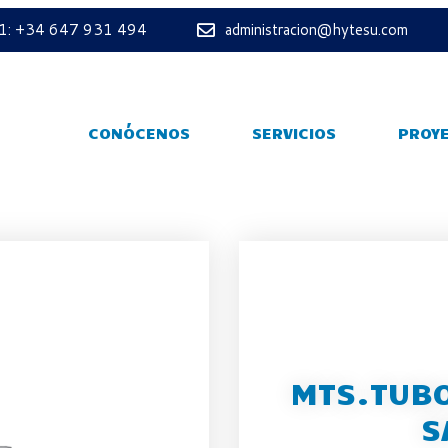
 1: +34 647 931 494
administracion@hytesu.com
CONÓCENOS
SERVICIOS
PROY
MTS.TUBO
S