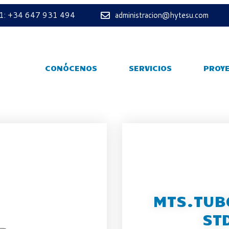
 1: +34 647 931 494
administracion@hytesu.com
CONÓCENOS
SERVICIOS
PROY
MTS.TUBO
ST