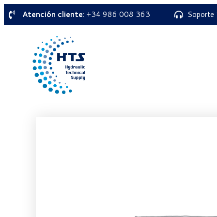
Atención cliente
: +34 986 008 363
Soporte