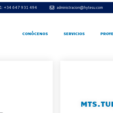
 1: +34 647 931 494
administracion@hytesu.com
CONÓCENOS
SERVICIOS
PROY
MTS.TU