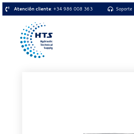
Atención cliente
: +34 986 008 363
Soporte