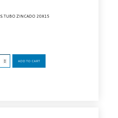
S.TUBO ZINCADO 20X15
10,36
€
ADD TO CART