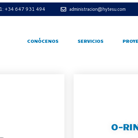
 1: +34 647 931 494
administracion@hytesu.com
CONÓCENOS
SERVICIOS
PROY
O-RI