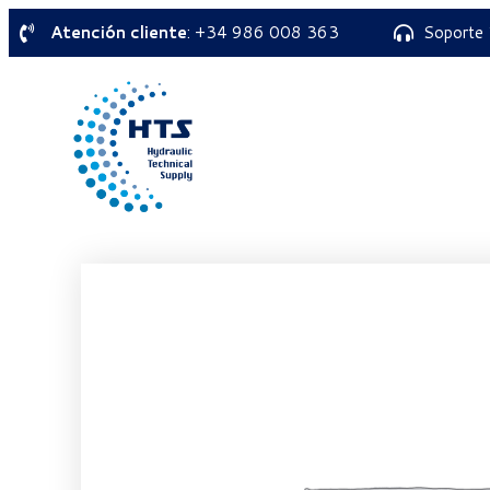
Atención cliente
: +34 986 008 363
Soporte