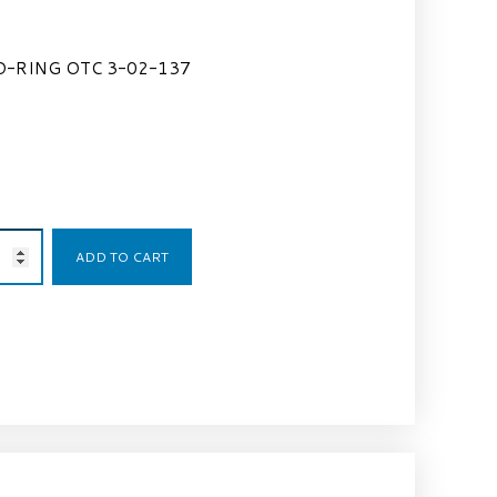
O-RING OTC 3-02-137
0,76
€
ADD TO CART