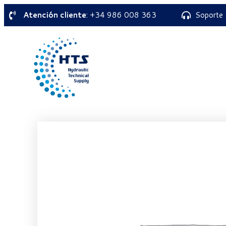
Atención cliente
: +34 986 008 363
Soporte