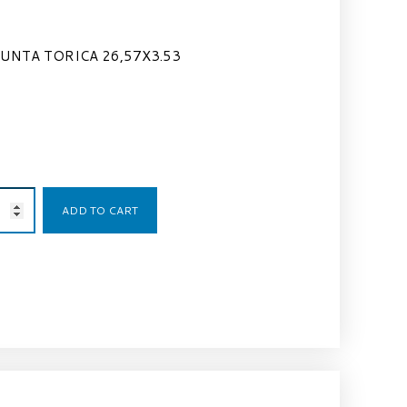
JUNTA TORICA 26,57X3.53
1,25
€
ADD TO CART