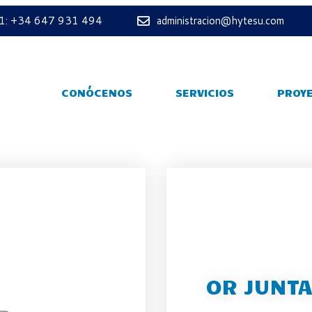
 1: +34 647 931 494
administracion@hytesu.com
CONÓCENOS
SERVICIOS
PROY
OR JUNTA