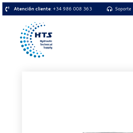
Atención cliente
: +34 986 008 363
Soporte