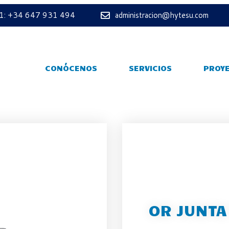
 1: +34 647 931 494
administracion@hytesu.com
CONÓCENOS
SERVICIOS
PROY
OR JUNTA