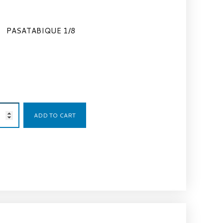
PASATABIQUE 1/8
3,13
€
ADD TO CART