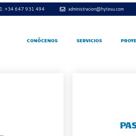
 1: +34 647 931 494
administracion@hytesu.com
CONÓCENOS
SERVICIOS
PROY
PA