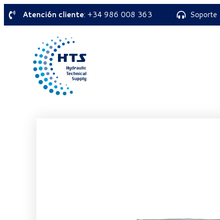
Atención cliente
: +34 986 008 363
Soporte