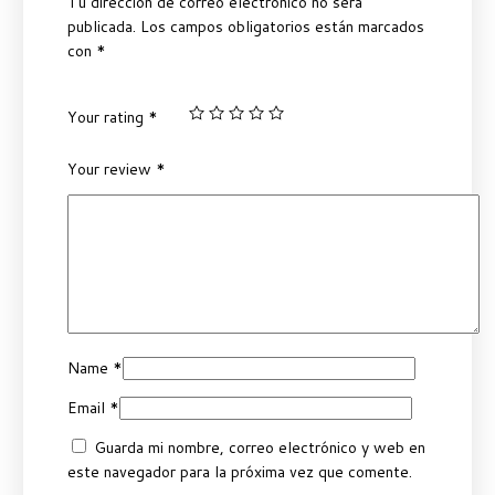
Tu dirección de correo electrónico no será
publicada.
Los campos obligatorios están marcados
con
*
Your rating
*
Your review
*
Name
*
Email
*
Guarda mi nombre, correo electrónico y web en
este navegador para la próxima vez que comente.