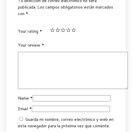
Tu dirección de correo electrónico no será
publicada.
Los campos obligatorios están marcados
con
*
Your rating
*
Your review
*
Name
*
Email
*
Guarda mi nombre, correo electrónico y web en
este navegador para la próxima vez que comente.