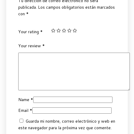
Tu dirección de correo electrónico no será
publicada.
Los campos obligatorios están marcados
con
*
Your rating
*
Your review
*
Name
*
Email
*
Guarda mi nombre, correo electrónico y web en
este navegador para la próxima vez que comente.