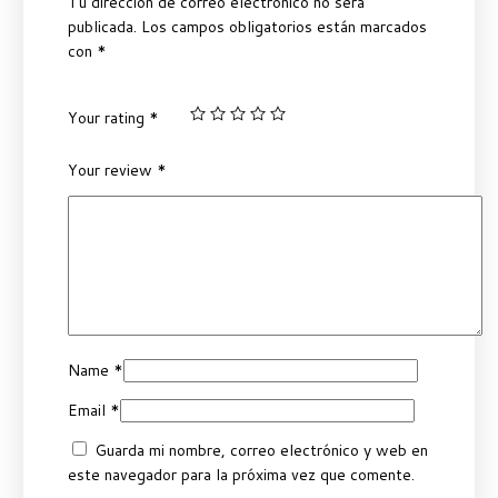
Tu dirección de correo electrónico no será
publicada.
Los campos obligatorios están marcados
con
*
Your rating
*
Your review
*
Name
*
Email
*
Guarda mi nombre, correo electrónico y web en
este navegador para la próxima vez que comente.