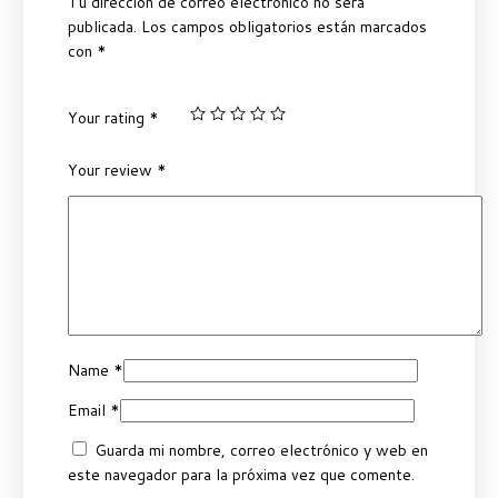
Tu dirección de correo electrónico no será
publicada.
Los campos obligatorios están marcados
con
*
Your rating
*
Your review
*
Name
*
Email
*
Guarda mi nombre, correo electrónico y web en
este navegador para la próxima vez que comente.