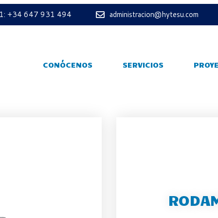
 1: +34 647 931 494
administracion@hytesu.com
CONÓCENOS
SERVICIOS
PROY
RODAM