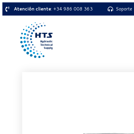
Atención cliente
: +34 986 008 363
Soporte