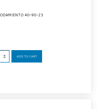
ODAMIENTO 40-90-23
66,23
€
ADD TO CART