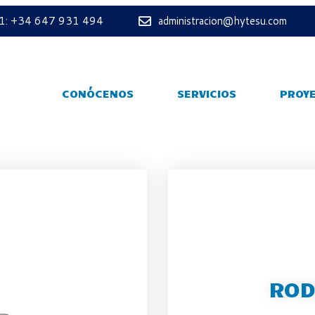
 1: +34 647 931 494
administracion@hytesu.com
CONÓCENOS
SERVICIOS
PROY
ROD