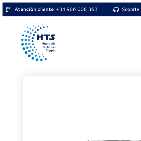
Atención cliente
: +34 986 008 363
Soporte