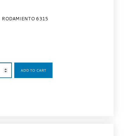
RODAMIENTO 6315
135,00
€
ADD TO CART