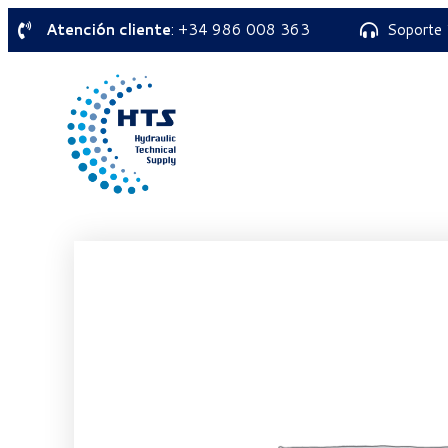
Atención cliente
: +34 986 008 363
Soporte