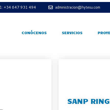
 1: +34 647 931 494
administracion@hytesu.com
CONÓCENOS
SERVICIOS
PROY
SANP RING