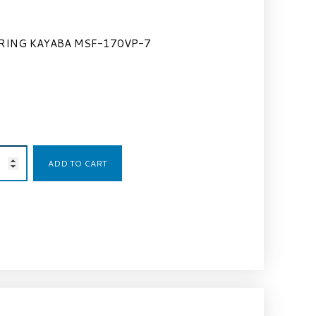
RING KAYABA MSF-170VP-7
5,70
€
ADD TO CART