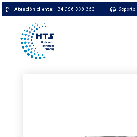
Atención cliente
: +34 986 008 363
Soporte