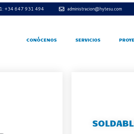
 1: +34 647 931 494
administracion@hytesu.com
CONÓCENOS
SERVICIOS
PROY
SOLDABL