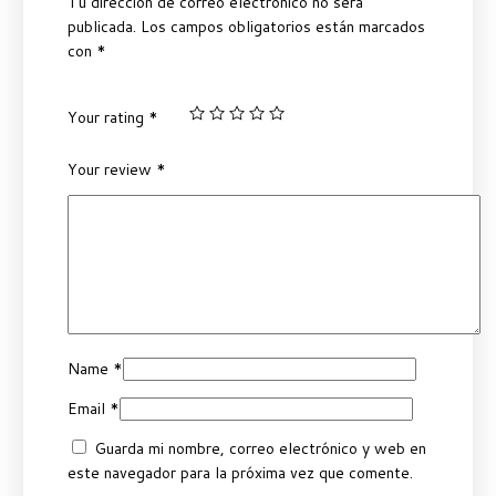
Tu dirección de correo electrónico no será
publicada.
Los campos obligatorios están marcados
con
*
Your rating
*
Your review
*
Name
*
Email
*
Guarda mi nombre, correo electrónico y web en
este navegador para la próxima vez que comente.