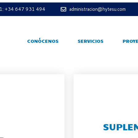
 1: +34 647 931 494
administracion@hytesu.com
CONÓCENOS
SERVICIOS
PROY
SUPLEM