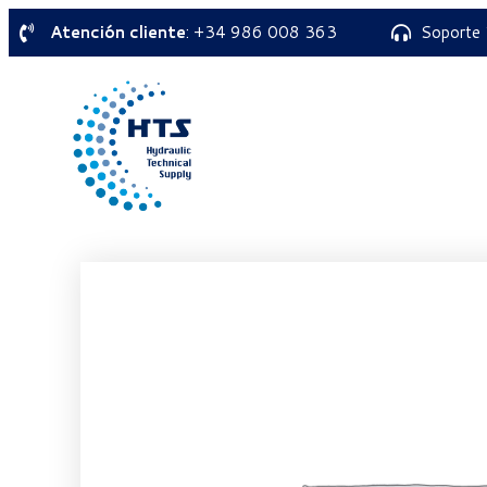
Atención cliente
: +34 986 008 363
Soporte