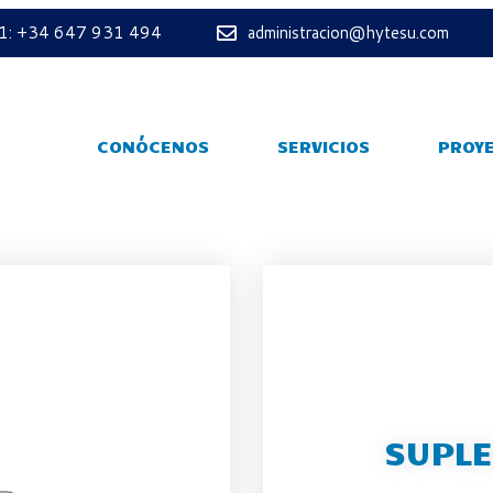
 1: +34 647 931 494
administracion@hytesu.com
CONÓCENOS
SERVICIOS
PROY
SUPLE