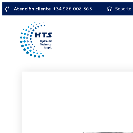
Atención cliente
: +34 986 008 363
Soporte