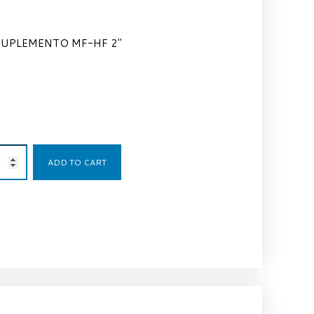
SUPLEMENTO MF-HF 2″
44,51
€
ADD TO CART