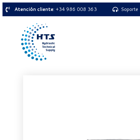
Atención cliente
: +34 986 008 363
Soporte