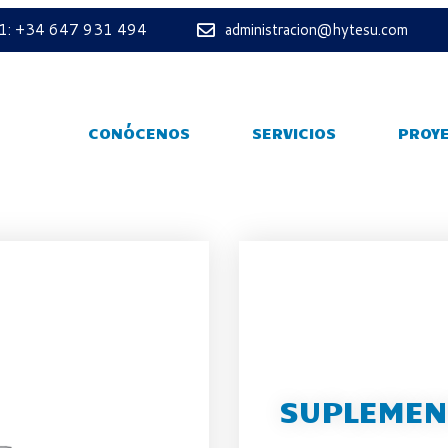
 1: +34 647 931 494
administracion@hytesu.com
CONÓCENOS
SERVICIOS
PROY
SUPLEMENT