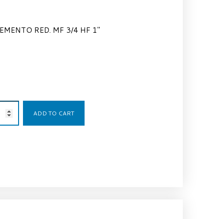
EMENTO RED. MF 3/4 HF 1″
23,53
€
ADD TO CART