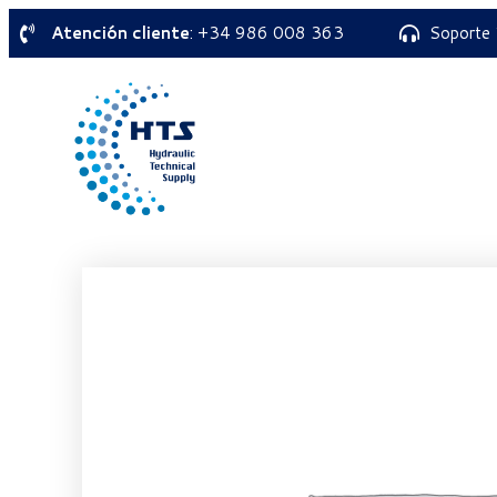
Atención cliente
: +34 986 008 363
Soporte