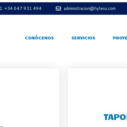
 1: +34 647 931 494
administracion@hytesu.com
CONÓCENOS
SERVICIOS
PROY
TAPO