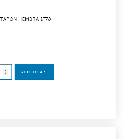
TAPON HEMBRA 1″78
31,83
€
ADD TO CART