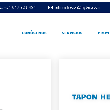
 1: +34 647 931 494
administracion@hytesu.com
CONÓCENOS
SERVICIOS
PROY
TAPON HE