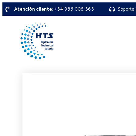
Atención cliente
: +34 986 008 363
Soporte