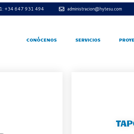
 1: +34 647 931 494
administracion@hytesu.com
CONÓCENOS
SERVICIOS
PROY
TAP