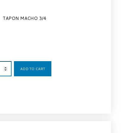
TAPON MACHO 3/4
4,18
€
ADD TO CART