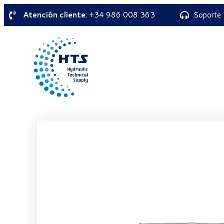
Atención cliente
: +34 986 008 363
Soporte