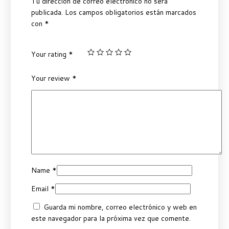
Tu dirección de correo electrónico no será
publicada.
Los campos obligatorios están marcados
con
*
Your rating
*
Your review
*
Name
*
Email
*
Guarda mi nombre, correo electrónico y web en
este navegador para la próxima vez que comente.