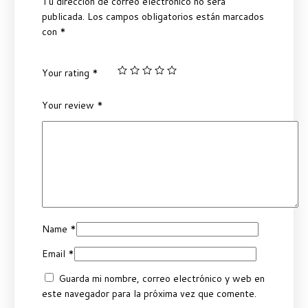
Tu dirección de correo electrónico no será
publicada.
Los campos obligatorios están marcados
con
*
Your rating
*
Your review
*
Name
*
Email
*
Guarda mi nombre, correo electrónico y web en
este navegador para la próxima vez que comente.