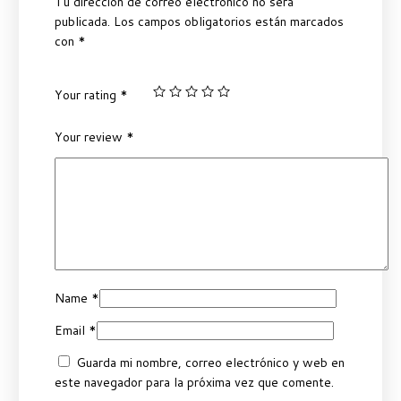
Tu dirección de correo electrónico no será
publicada.
Los campos obligatorios están marcados
con
*
Your rating
*
Your review
*
Name
*
Email
*
Guarda mi nombre, correo electrónico y web en
este navegador para la próxima vez que comente.