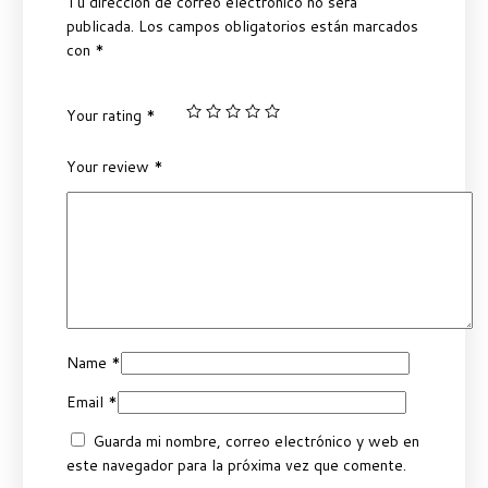
Tu dirección de correo electrónico no será
publicada.
Los campos obligatorios están marcados
con
*
Your rating
*
Your review
*
Name
*
Email
*
Guarda mi nombre, correo electrónico y web en
este navegador para la próxima vez que comente.