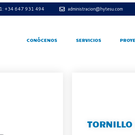
 1: +34 647 931 494
administracion@hytesu.com
CONÓCENOS
SERVICIOS
PROY
TORNILLO