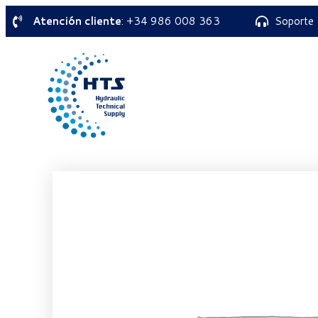
Atención cliente
: +34 986 008 363
Soporte