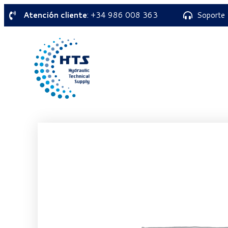
Atención cliente
: +34 986 008 363
Soporte