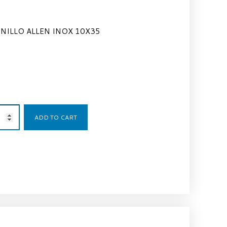
NILLO ALLEN INOX 10X35
1,07
€
ADD TO CART