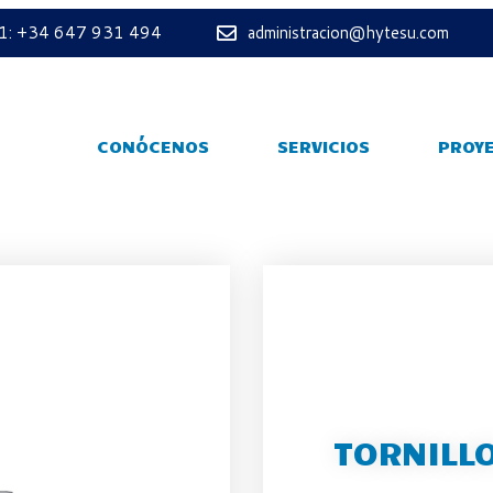
 1: +34 647 931 494
administracion@hytesu.com
CONÓCENOS
SERVICIOS
PROY
TORNILL