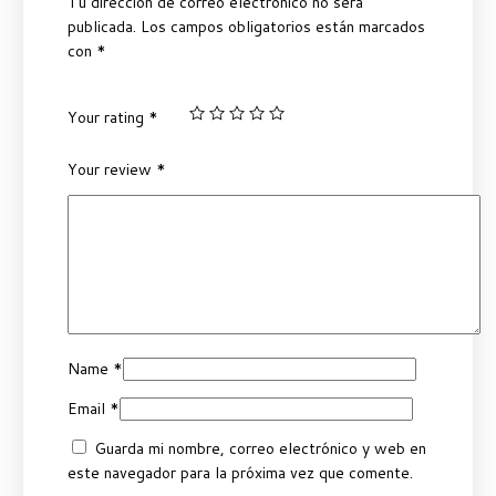
Tu dirección de correo electrónico no será
publicada.
Los campos obligatorios están marcados
con
*
Your rating
*
Your review
*
Name
*
Email
*
Guarda mi nombre, correo electrónico y web en
este navegador para la próxima vez que comente.