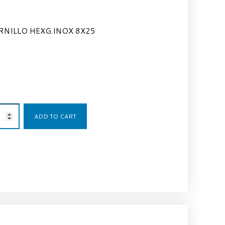
RNILLO HEXG.INOX 8X25
0,43
€
ADD TO CART