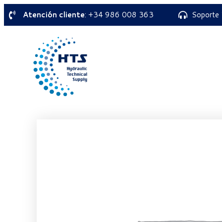
Atención cliente
: +34 986 008 363
Soporte