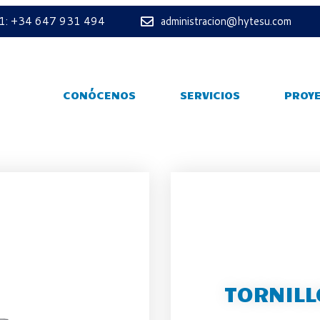
 1: +34 647 931 494
administracion@hytesu.com
CONÓCENOS
SERVICIOS
PROY
TORNILL