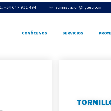
 1: +34 647 931 494
administracion@hytesu.com
CONÓCENOS
SERVICIOS
PROY
TORNILL