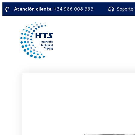
Atención cliente
: +34 986 008 363
Soporte