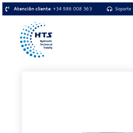
Atención cliente
: +34 986 008 363
Soporte