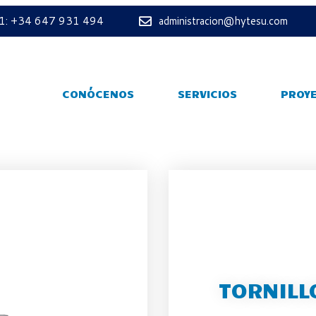
 1: +34 647 931 494
administracion@hytesu.com
CONÓCENOS
SERVICIOS
PROY
TORNILL