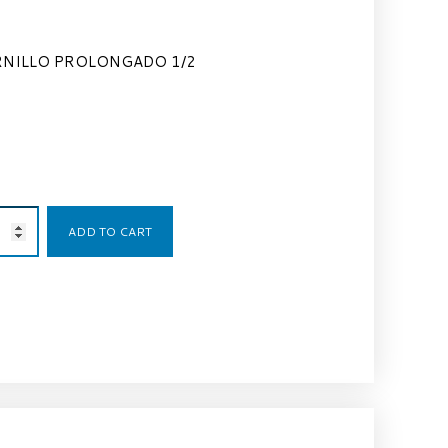
NILLO PROLONGADO 1/2
2,65
€
ADD TO CART