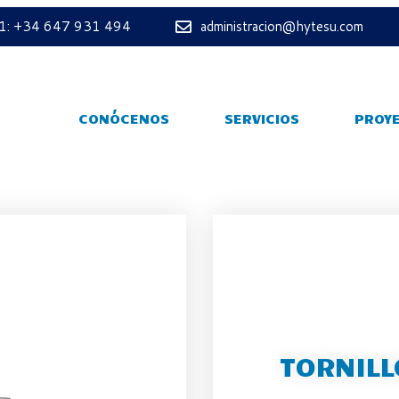
 1: +34 647 931 494
administracion@hytesu.com
CONÓCENOS
SERVICIOS
PROY
TORNILL