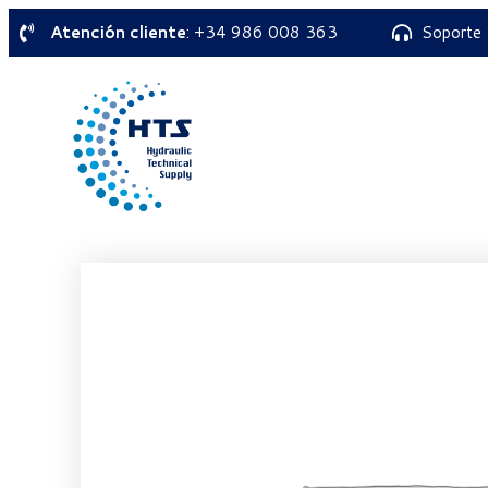
Atención cliente
: +34 986 008 363
Soporte